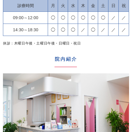
診療時間
月
火
水
木
金
土
日
祝
09:00～12:00
◯
◯
◯
◯
◯
◯
／
／
14:30～18:30
◯
◯
◯
／
◯
／
／
／
休診：木曜日午後・土曜日午後・日曜日・祝日
院内紹介